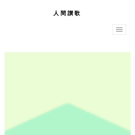
人間讃歌
T
o
g
g
l
e
n
a
v
i
g
a
t
i
o
n