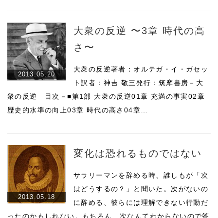
大衆の反逆 〜3章 時代の高
さ〜
大衆の反逆著者：オルテガ・イ・ガセッ
2013.05.20
ト訳者：神吉 敬三発行：筑摩書房－大
衆の反逆 目次－■第1部 大衆の反逆01章 充満の事実02章
歴史的水準の向上03章 時代の高さ04章…
変化は恐れるものではない
サラリーマンを辞める時、誰しもが「次
はどうするの？」と聞いた。次がないの
2013.05.18
に辞める、彼らには理解できない行動だ
ったのかもしれない。もちろん、次なんてわからないので答