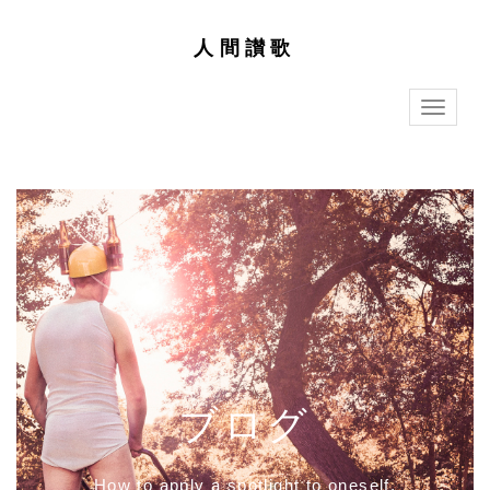
人間讃歌
T
o
g
g
l
e
n
a
v
i
g
a
t
i
o
n
ブログ
How to apply a spotlight to oneself.