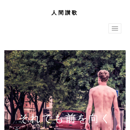
人間讃歌
T
o
g
g
l
e
n
a
v
i
g
a
t
i
o
n
それでも前を向く