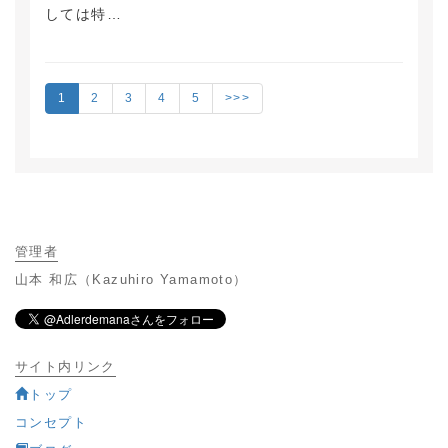
しては特…
1
2
3
4
5
>>>
管理者
山本 和広（Kazuhiro Yamamoto）
サイト内リンク
トップ
コンセプト